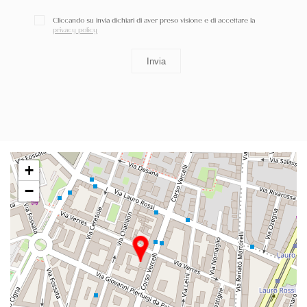
Cliccando su invia dichiari di aver preso visione e di accettare la
privacy policy
+
−