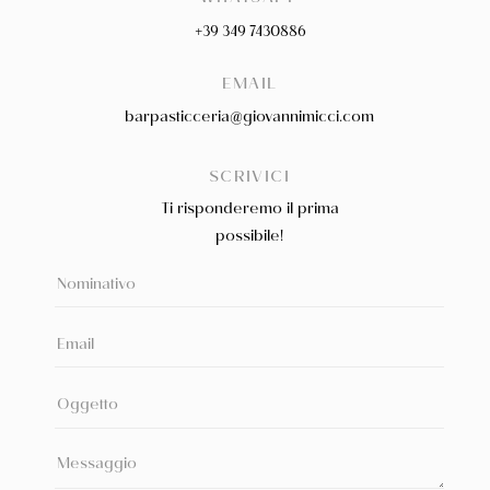
+39 349 7430886
EMAIL
barpasticceria@giovannimicci.com
SCRIVICI
Ti risponderemo il prima
possibile!