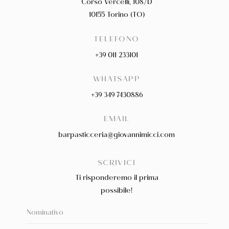
Corso Vercelli, 108/D
10155 Torino (TO)
TELEFONO
+39 011 233101
WHATSAPP
+39 349 7430886
EMAIL
barpasticceria@giovannimicci.com
SCRIVICI
Ti risponderemo il prima
possibile!