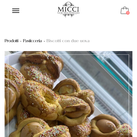
0
Prodotti
Pasticceria
Biscotti con due uova